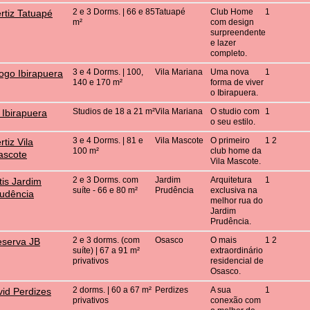
2 e 3 Dorms. | 66 e 85
Tatuapé
Club Home
1
rtiz Tatuapé
m²
com design
surpreendente
e lazer
completo.
3 e 4 Dorms. | 100,
Vila Mariana
Uma nova
1
ogo Ibirapuera
140 e 170 m²
forma de viver
o Ibirapuera.
Studios de 18 a 21 m²
Vila Mariana
O studio com
1
 Ibirapuera
o seu estilo.
3 e 4 Dorms. | 81 e
Vila Mascote
O primeiro
1 2
rtiz Vila
100 m²
club home da
ascote
Vila Mascote.
2 e 3 Dorms. com
Jardim
Arquitetura
1
tis Jardim
suíte - 66 e 80 m²
Prudência
exclusiva na
udência
melhor rua do
Jardim
Prudência.
2 e 3 dorms. (com
Osasco
O mais
1 2
serva JB
suíte) | 67 a 91 m²
extraordinário
privativos
residencial de
Osasco.
2 dorms. | 60 a 67 m²
Perdizes
A sua
1
vid Perdizes
privativos
conexão com