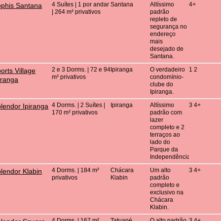
4 Suítes | 1 por andar
Santana
Altíssimo
4+
phis Santana
| 264 m² privativos
padrão
repleto de
segurança no
endereço
mais
desejado de
Santana.
2 e 3 Dorms. | 72 e 94
Ipiranga
O verdadeiro
1 2
orts Village
m² privativos
condomínio-
iranga
clube do
Ipiranga.
4 Dorms. | 2 Suítes |
Ipiranga
Altíssimo
3 4+
lendor Ipiranga
170 m² privativos
padrão com
lazer
completo e 2
terraços ao
lado do
Parque da
Independência.
4 Dorms. | 184 m²
Chácara
Um alto
3 4+
lendor Klabin
privativos
Klabin
padrão
completo e
exclusivo na
Chácara
Klabin.
4 Dorms. | 167 m²
Tatuapé
O alto padrão
3 4+