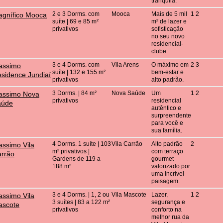
tranquila.
2 e 3 Dorms. com
Mooca
Mais de 5 mil
1 2
gnífico Mooca
suíte | 69 e 85 m²
m² de lazer e
privativos
sofisticação
no seu novo
residencial-
clube.
3 e 4 Dorms. com
Vila Arens
O máximo em
2 3
assimo
suíte | 132 e 155 m²
bem-estar e
sidence Jundiaí
privativos
alto padrão.
3 Dorms. | 84 m²
Nova Saúde
Um
1 2
assimo Nova
privativos
residencial
aúde
autêntico e
surpreendente
para você e
sua família.
4 Dorms. 1 suíte | 103
Vila Carrão
Alto padrão
2
ssimo Vila
m² privativos |
com terraço
rrão
Gardens de 119 a
gourmet
188 m²
valorizado por
uma incrível
paisagem.
3 e 4 Dorms. | 1, 2 ou
Vila Mascote
Lazer,
1 2
ssimo Vila
3 suítes | 83 a 122 m²
segurança e
ascote
privativos
conforto na
melhor rua da