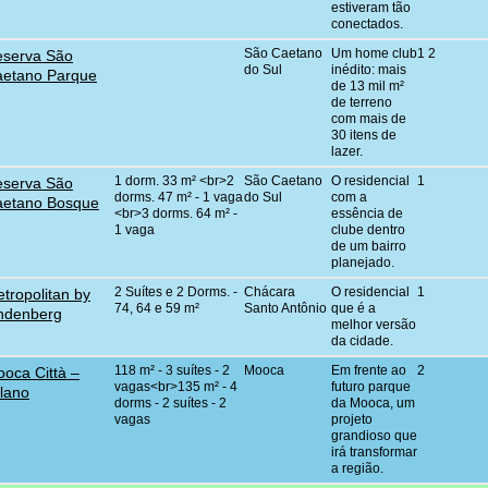
estiveram tão
conectados.
São Caetano
Um home club
1 2
serva São
do Sul
inédito: mais
etano Parque
de 13 mil m²
de terreno
com mais de
30 itens de
lazer.
1 dorm. 33 m² <br>2
São Caetano
O residencial
1
serva São
dorms. 47 m² - 1 vaga
do Sul
com a
aetano Bosque
<br>3 dorms. 64 m² -
essência de
1 vaga
clube dentro
de um bairro
planejado.
2 Suítes e 2 Dorms. -
Chácara
O residencial
1
tropolitan by
74, 64 e 59 m²
Santo Antônio
que é a
ndenberg
melhor versão
da cidade.
118 m² - 3 suítes - 2
Mooca
Em frente ao
2
oca Città –
vagas<br>135 m² - 4
futuro parque
lano
dorms - 2 suítes - 2
da Mooca, um
vagas
projeto
grandioso que
irá transformar
a região.