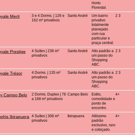
Horto
Florestal.
3 e 4 Dorms. | 126 e
Santo André
Um bairro
2 3
yale Merit
162 m² privativos
privativo
totalmente
planejado
com rua
particular e
praça central.
4 Suítes | 236 m²
Santo André
Alto padrão a
2 3
yale Prestige
privativos
um passo do
Shopping
ABC.
4 Dorms. | 135 m²
Santo André
Alto padrão a
2 3
yale Trésor
privativos
um passo do
Shopping
ABC.
2 Dorms. Duplex | 76
Campo Belo
Estilo,
4+
y Campo Belo
a 168 m² privativos
comodidade e
ponto de
encontro.
4 Suítes | 306 m²
Ibirapuera
Altíssimo
4+
phis Ibirapuera
privativos
padrão
exclusivo, raro
e cobiçado.