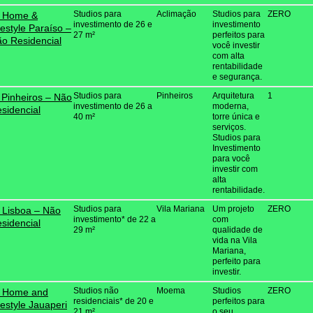
Studios para
Aclimação
Studios para
ZERO
D Home &
investimento de 26 e
investimento
festyle Paraíso –
27 m²
perfeitos para
o Residencial
você investir
com alta
rentabilidade
e segurança.
Studios para
Pinheiros
Arquitetura
1
 Pinheiros – Não
investimento de 26 a
moderna,
sidencial
40 m²
torre única e
serviços.
Studios para
Investimento
para você
investir com
alta
rentabilidade.
Studios para
Vila Mariana
Um projeto
ZERO
 Lisboa – Não
investimento* de 22 a
com
sidencial
29 m²
qualidade de
vida na Vila
Mariana,
perfeito para
investir.
Studios não
Moema
Studios
ZERO
D Home and
residenciais* de 20 e
perfeitos para
festyle Jauaperi
21 m²
o seu