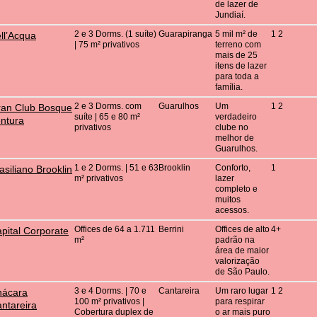
de lazer de
Jundiaí.
2 e 3 Dorms. (1 suíte)
Guarapiranga
5 mil m² de
1 2
ll’Acqua
| 75 m² privativos
terreno com
mais de 25
itens de lazer
para toda a
família.
2 e 3 Dorms. com
Guarulhos
Um
1 2
an Club Bosque
suíte | 65 e 80 m²
verdadeiro
ntura
privativos
clube no
melhor de
Guarulhos.
1 e 2 Dorms. | 51 e 63
Brooklin
Conforto,
1
asiliano Brooklin
m² privativos
lazer
completo e
muitos
acessos.
Offices de 64 a 1.711
Berrini
Offices de alto
4+
pital Corporate
m²
padrão na
área de maior
valorização
de São Paulo.
3 e 4 Dorms. | 70 e
Cantareira
Um raro lugar
1 2
hácara
100 m² privativos |
para respirar
ntareira
Cobertura duplex de
o ar mais puro