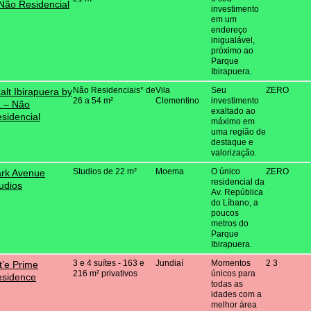
Não Residencial
investimento
em um
endereço
inigualável,
próximo ao
Parque
Ibirapuera.
Não Residenciais* de
Vila
Seu
ZERO
alt Ibirapuera by
26 a 54 m²
Clementino
investimento
 – Não
exaltado ao
sidencial
máximo em
uma região de
destaque e
valorização.
Studios de 22 m²
Moema
O único
ZERO
rk Avenue
residencial da
udios
Av. República
do Líbano, a
poucos
metros do
Parque
Ibirapuera.
3 e 4 suítes - 163 e
Jundiaí
Momentos
2 3
t’e Prime
216 m² privativos
únicos para
sidence
todas as
idades com a
melhor área