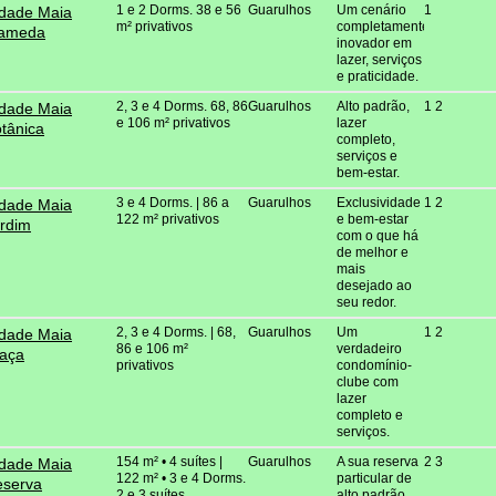
1 e 2 Dorms. 38 e 56
Guarulhos
Um cenário
1
dade Maia
m² privativos
completamente
lameda
inovador em
lazer, serviços
e praticidade.
2, 3 e 4 Dorms. 68, 86
Guarulhos
Alto padrão,
1 2
dade Maia
e 106 m² privativos
lazer
tânica
completo,
serviços e
bem-estar.
3 e 4 Dorms. | 86 a
Guarulhos
Exclusividade
1 2
dade Maia
122 m² privativos
e bem-estar
rdim
com o que há
de melhor e
mais
desejado ao
seu redor.
2, 3 e 4 Dorms. | 68,
Guarulhos
Um
1 2
dade Maia
86 e 106 m²
verdadeiro
aça
privativos
condomínio-
clube com
lazer
completo e
serviços.
154 m² • 4 suítes |
Guarulhos
A sua reserva
2 3
dade Maia
122 m² • 3 e 4 Dorms.
particular de
eserva
2 e 3 suítes
alto padrão.