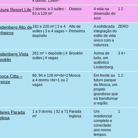
4 dorms. 134m²*
2 dorms. a 3 suítes -
Osasco
A vida na
1 2
zure Resort Life
63 a 120 m²
dimensão do
azul.
182 e 220 m² | 3 e 4
Alto de
A sofisticada
ZERO
ndenberg Alto de
suítes | 3 e 4 vagas +
Pinheiros
integração do
nheiros
depósito
estilo de vida
único com a
natureza.
261 m² + depósito | 4
Brooklin
Acima de
3 4+
ndenberg Vista
suítes | 4 vagas
tudo, um
ooklin
autêntico
Lindenberg.
66, 94 e 126 m²<br>2
Mooca
Em frente ao
1 2
oca Citta –
a 4 dorms.<br>1 ou 2
futuro parque
renze
vagas
da Mooca, um
projeto
grandioso que
irá transformar
a região.
1 a 3 dorms. | 32 a 71
Parada
Um
1
llares Parada
m²
Inglesa
residencial
glesa
completo e
conectado
aos novos
tempos.