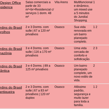
Salas comerciais a
Vila Arens
Multifuncional
1
 Design Office
partir de 33
e dinâmico,
sidence
m²<br>Residencial c/
um mixed use
serviços 1 dorm. 48
a 5 minutos
m²
do Jundiaí
Shopping.
2 e 3 Dorms. com
Osasco
Sua vida
1 2
rdins do Brasil
suíte | 67 a 120 m²
renovada em
rolhos
privativos
um bairro
planejado
completo.
3 e 4 Dorms. com
Osasco
Uma vida
2 3
rdins do Brasil
suíte | 116 a 170 m²
cercada de
mazônia
privativos
conforto e
sofisticação.
3 e 4 Dorms. | 89 a
Osasco
Um bairro
2
rdins do Brasil
125 m² privativos
planejado
lântica
completo, um
novo estilo de
vida.
2 e 3 Dorms. com
Osasco
Altíssimo
1 2
rdins do Brasil
suíte | 67 a 83 m²
padrão,
ntiqueira
privativos | 120 m²
segurança e
duplex
muito lazer
para toda a
família.