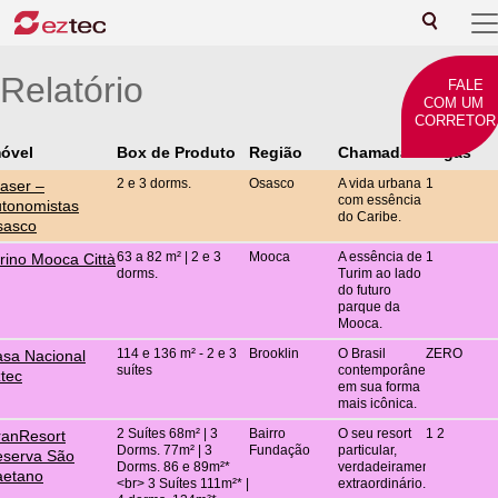
Relatório
FALE
COM UM
CORRETOR
óvel
Box de Produto
Região
Chamada
Vagas
2 e 3 dorms.
Osasco
A vida urbana
1
aser –
com essência
tonomistas
do Caribe.
sasco
63 a 82 m² | 2 e 3
Mooca
A essência de
1
rino Mooca Città
dorms.
Turim ao lado
do futuro
parque da
Mooca.
114 e 136 m² - 2 e 3
Brooklin
O Brasil
ZERO
sa Nacional
suítes
contemporâneo
tec
em sua forma
mais icônica.
2 Suítes 68m² | 3
Bairro
O seu resort
1 2
anResort
Dorms. 77m² | 3
Fundação
particular,
serva São
Dorms. 86 e 89m²*
verdadeiramente
aetano
<br> 3 Suítes 111m²* |
extraordinário.