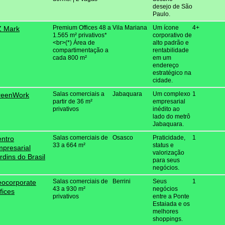
desejo de São
Paulo.
Premium Offices 48 a
Vila Mariana
Um ícone
4+
Z Mark
1.565 m² privativos*
corporativo de
<br>(*) Área de
alto padrão e
compartimentação a
rentabilidade
cada 800 m²
em um
endereço
estratégico na
cidade.
Salas comerciais a
Jabaquara
Um complexo
1
reenWork
partir de 36 m²
empresarial
privativos
inédito ao
lado do metrô
Jabaquara.
Salas comerciais de
Osasco
Praticidade,
1
ntro
33 a 664 m²
status e
presarial
valorização
rdins do Brasil
para seus
negócios.
Salas comerciais de
Berrini
Seus
1
ocorporate
43 a 930 m²
negócios
fices
privativos
entre a Ponte
Estaiada e os
melhores
shoppings.