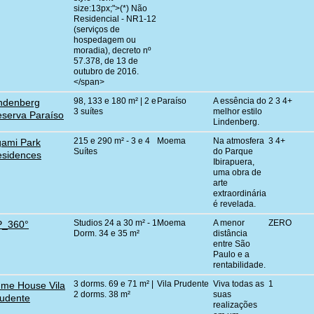
size:13px;">(*) Não
Residencial - NR1-12
(serviços de
hospedagem ou
moradia), decreto nº
57.378, de 13 de
outubro de 2016.
</span>
98, 133 e 180 m² | 2 e
Paraíso
A essência do
2 3 4+
ndenberg
3 suítes
melhor estilo
serva Paraíso
Lindenberg.
215 e 290 m² - 3 e 4
Moema
Na atmosfera
3 4+
ami Park
Suítes
do Parque
sidences
Ibirapuera,
uma obra de
arte
extraordinária
é revelada.
Studios 24 a 30 m² - 1
Moema
A menor
ZERO
P_360°
Dorm. 34 e 35 m²
distância
entre São
Paulo e a
rentabilidade.
3 dorms. 69 e 71 m² |
Vila Prudente
Viva todas as
1
me House Vila
2 dorms. 38 m²
suas
udente
realizações