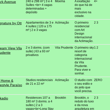
240 e 298 m² | 3 e 4
Moema
A exaltação
4+
rk Avenue
Suítes <br> 4 vagas
do que há de
determinadas +
mais
depósito
exclusivo na
cidade.
Apartamentos de 3 e
Aclimação
O primeiro
2 3
gnature by Ott
4 suítes | 120 a 175
residencial
m² | 2 e 3 vagas
com Art
Design
internacional
da Aclimação.
2 e 3 dorms. (com
Vila Prudente
O primeiro sky
1 2
eam View Vila
suíte) | 63 a 93 m²
resort de
udente
privativos
categoria
internacional
da Vila
Prudente.
Para viver e
sonhar.
Studios residenciais
Aclimação
O studio com
ZERO
D Home &
de 21 e 22 m²
o seu estilo e
festyle Paraíso
do jeito que
você precisa.
Residences 107 a
Brooklin
Brooklin, o
2 3
kadio
180 m² 3 dorms. a 4
reduto do luxo
suítes | 2 a 3
e da nova
vagas<br>Long Stay
arquitetura em