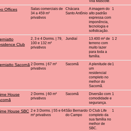
Vila Mascote.
Salas comerciais de
Chácara
A imagem do
1
o Offices
34 a 459 m²
Santo Antônio
alto padrão
privativos
expressa com
imponência,
tecnologia e
sofisticação.
2, 3 e 4 Dorms. | 79,
Jundiaí
13.400 m² de
1 2
emiatto
100 e 132 m²
terreno com
sidence Club
privativos
muito lazer
para toda a
família.
2 Dorms. | 67 m²
Sacomã
A plenitude de
1
emiatto Sacomã
privativos
um
residencial
completo no
melhor do
Sacomã.
2 Dorms. | 60 m²
Sacomã
Diversão com
1
ime House
privativos
comodidade e
acomã
segurança.
2 e 3 Dorms. | 55 e 64
São Bernardo
O Club Life
1
rime House SBC
m² privativos
do Campo
completo da
sua família no
melhor de
SBC.