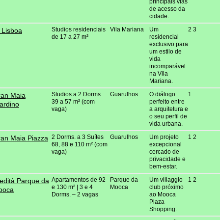
principais vias
de acesso da
cidade.
Studios residenciais
Vila Mariana
Um
2 3
 Lisboa
de 17 a 27 m²
residencial
exclusivo para
um estilo de
vida
incomparável
na Vila
Mariana.
Studios a 2 Dorms.
Guarulhos
O diálogo
1
an Maia
39 a 57 m² (com
perfeito entre
ardino
vaga)
a arquitetura e
o seu perfil de
vida urbana.
2 Dorms. a 3 Suítes
Guarulhos
Um projeto
1 2
an Maia Piazza
68, 88 e 110 m² (com
excepcional
vaga)
cercado de
privacidade e
bem-estar.
Apartamentos de 92
Parque da
Um villaggio
1 2
edità Parque da
e 130 m² | 3 e 4
Mooca
club próximo
ooca
Dorms. – 2 vagas
ao Mooca
Plaza
Shopping.