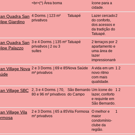
<br>(*) Área boma
ícone para a
cidade.
4 Dorms. | 123 m²
Tatuapé
Lazer cercado
2
ran Quadra San
privativos
do conforto,
lipe Giardino
dos acessos e
da tradição do
Tatuapé.
3 e 4 Dorms. | 135 m²
Tatuapé
2 terraços por
2
ran Quadra San
privativos | 2 ou 3
apartamento e
lipe Palazzo
suítes
uma área de
lazer
impressionante.
2 e 3 Dorms. | 69 e 85
Nova Saúde
A vida em um
1 2
an Village Nova
m² privativos
novo ritmo
aúde
com mais
qualidade.
2, 3 e 4 Dorms. | 70,
São Bernardo
Um ícone do
1 2
an Village SBC
80 e 96 m² privativos
do Campo
lazer, conforto
e requinte em
São Bernardo.
2 e 3 Dorms. | 65 a 85
Vila Formosa
O melhor e
1
an Village Vila
m² privativos
maior
ormosa
condomínio-
clube da
região.