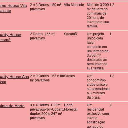
2 e 3 Dorms. | 80 m²
Vila Mascote
Mais de 3.200
1 2
ime House Vila
privativos
m² de terreno
ascote
com mais de
20 itens de
lazer para sua
família.
2 Dorms. | 65 m²
Sacomã
Um projeto
1
ality House
privativos
único com
acomã
lazer
completo em
um terreno de
3.758 m²
destinado ao
bem-estar da
sua família.
2 e 3 Dorms. | 63 e 88
Santos
Um
1 2
ality House Ana
m² privativos
condomínio-
sta
clube único e
surpreendente
a 3 minutos
da praia.
3 e 4 Dorms. 130 m²
Horto
Um
2
inta do Horto
privativos<br>Coberturas
Florestal
residencial
duplex 200 e 247 m²
exclusivo com
privativos
lazer e
sofisticação
ao lado do