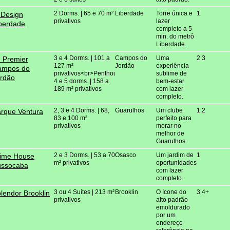
2 Dorms. | 65 e 70 m²
Liberdade
Torre única e
1
 Design
privativos
lazer
berdade
completo a 5
min. do metrô
Liberdade.
3 e 4 Dorms. | 101 a
Campos do
Uma
2 3
 Premier
127 m²
Jordão
experiência
ampos do
privativos<br>Penthouses
sublime de
rdão
4 e 5 dorms. | 158 a
bem-estar
189 m² privativos
com lazer
completo.
2, 3 e 4 Dorms. | 68,
Guarulhos
Um clube
1 2
rque Ventura
83 e 100 m²
perfeito para
privativos
morar no
melhor de
Guarulhos.
2 e 3 Dorms. | 53 a 70
Osasco
Um jardim de
1
ime House
m² privativos
oportunidades
ussocaba
com lazer
completo.
3 ou 4 Suítes | 213 m²
Brooklin
O ícone do
3 4+
lendor Brooklin
privativos
alto padrão
emoldurado
por um
endereço