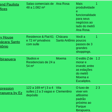
Salas comerciais de
Ana Rosa
Mais
1
end Paulista
48 a 1.082 m²
produtividade
fices
e
funcionalidade
para seus
negócios ao
lado do metrô
Ana Rosa.
Residence & Flat 61
Chácara
Você a
1
ky House
e 72 m² privativos
Santo Antônio
poucos
ácara Santo
com suíte
passos de 3
tônio
grandes
shoppings.
Studios e
Moema
O estilo Z de
1 2
Ibirapuera
Residenciais de 24 a
morar e
54 m²
investir, entre
as estações
do metrô
Moema e
Eucaliptos.
122 a 169 m² | 3 a 4
Vila
O luxo de
2 3
pression
suítes | 2 a 3 vagas e
Clementino
viver em
irapuera by Ez
depósito
altíssimo
padrão
próximo ao
Parque
Ibirapuera.