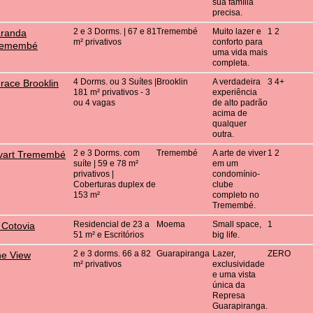
sua família
precisa.
2 e 3 Dorms. | 67 e 81
Tremembé
Muito lazer e
1 2
aranda
m² privativos
conforto para
remembé
uma vida mais
completa.
4 Dorms. ou 3 Suítes |
Brooklin
A verdadeira
3 4+
race Brooklin
181 m² privativos - 3
experiência
ou 4 vagas
de alto padrão
acima de
qualquer
outra.
2 e 3 Dorms. com
Tremembé
A arte de viver
1 2
vart Tremembé
suíte | 59 e 78 m²
em um
privativos |
condomínio-
Coberturas duplex de
clube
153 m²
completo no
Tremembé.
Residencial de 23 a
Moema
Small space,
1
 Cotovia
51 m² e Escritórios
big life.
2 e 3 dorms. 66 a 82
Guarapiranga
Lazer,
ZERO
e View
m² privativos
exclusividade
e uma vista
única da
Represa
Guarapiranga.