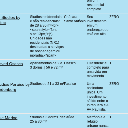
em um
residencial
completo.
Studios residenciais
Chácara
Seu
ZERO
t Studios by
e não residenciais*
Santo Antônio
investimento
tec
de 28 a 30 m²<br>
em um
<span style="font-
endereço que
size:13px;">(*)
está em alta.
Unidades não
residenciais (NR1)
destinadas a serviços
de hospedagem ou
moradia.</span>
Apartamentos de 2 e
Osasco
O residencial
1
oved Osasco
3 dorms. | 56 e 72 m²
completo para
uma vida em
movimento.
Studios de 21 a 33 m²
Paraíso
Uma
ZERO
udios Paraíso by
assinatura
ndenberg
única. Um
investimento
sólido entre o
Ibirapuera e A
Av. Paulista.
Studios a 3 dorms. de
Saúde
Metrópole e
1
ue Marine
25 a 80 m²
refúgio
urbano nunca