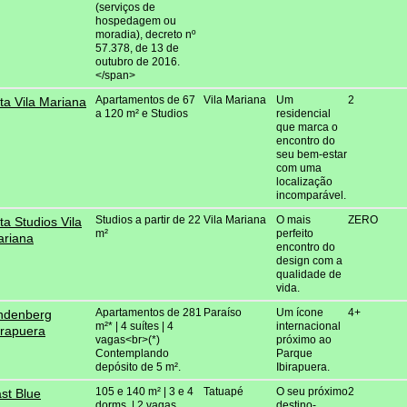
(serviços de
hospedagem ou
moradia), decreto nº
57.378, de 13 de
outubro de 2016.
</span>
Apartamentos de 67
Vila Mariana
Um
2
ta Vila Mariana
a 120 m² e Studios
residencial
que marca o
encontro do
seu bem-estar
com uma
localização
incomparável.
Studios a partir de 22
Vila Mariana
O mais
ZERO
ta Studios Vila
m²
perfeito
riana
encontro do
design com a
qualidade de
vida.
Apartamentos de 281
Paraíso
Um ícone
4+
ndenberg
m²* | 4 suítes | 4
internacional
irapuera
vagas<br>(*)
próximo ao
Contemplando
Parque
depósito de 5 m².
Ibirapuera.
105 e 140 m² | 3 e 4
Tatuapé
O seu próximo
2
st Blue
dorms. | 2 vagas
destino-