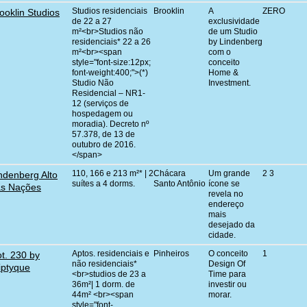
Studios residenciais
Brooklin
A
ZERO
ooklin Studios
de 22 a 27
exclusividade
m²<br>Studios não
de um Studio
residenciais* 22 a 26
by Lindenberg
m²<br><span
com o
style="font-size:12px;
conceito
font-weight:400;">(*)
Home &
Studio Não
Investment.
Residencial – NR1-
12 (serviços de
hospedagem ou
moradia). Decreto nº
57.378, de 13 de
outubro de 2016.
</span>
110, 166 e 213 m²* | 2
Chácara
Um grande
2 3
ndenberg Alto
suítes a 4 dorms.
Santo Antônio
ícone se
s Nações
revela no
endereço
mais
desejado da
cidade.
Aptos. residenciais e
Pinheiros
O conceito
1
t. 230 by
não residenciais*
Design Of
iptyque
<br>studios de 23 a
Time para
36m²| 1 dorm. de
investir ou
44m² <br><span
morar.
style="font-