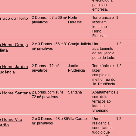
e tecnologia
para sua
empresa.
2 Dorms. | 57 a 66 m²
Horto
Torre única e
1
rraço do Horto
privativos
Florestal
lazer em
frente ao
Horto
Florestal.
2 e 3 Dorms. | 66 e 81
Granja Julieta
Um
1 2
p Home Granja
m² privativos
apartamento
lieta
do seu jeito e
perto de tudo.
2 Dorms. | 72 m²
Jardim
Torre única e
1 2
p Home Jardim
privativos
Prudência
lazer
udência
completo na
melhor rua do
Jd. Prudência.
2 Dorms. com suíte |
Santana
Apartamentos
1
p Home Santana
72 m² privativos
com dois
terraços ao
lado do
Shopping.
2 e 3 Dorms. | 68 e 86
Vila Carrão
Um
1 2
 Home Vila
m² privativos
residencial
rrão
conectado a
tudo o que