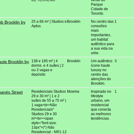
Parque
Cidade de
Toronto.
25 a 66 m² | Studios e
Brooklin
No centro das
1
b Brooklin by
Aptos.
conexões
z
mais
importantes,
um habitat
autêntico para
a sua vida na
urbe.
138 e 185 m² | 4
Brooklin
Um autêntico
3
ute Brooklin by
dorms. e 4 suítes | 2
ícone haute
z
ou 3 vagas e
luxuxy no
depósito
centro das
atenções do
Brooklin.
Residenciais Studios
Moema
Inspirado no
1
anés Street
29 e 30 m² | 1 e 2
lifestyle
suítes de 55 a 75 m² |
urbano, um
1 vaga<br>Não
residencial
Residenciais*
que conecta
Studios 29 e 30
as melhores
m²<br><span
tendências.
style="font-size:
13px">(*) Não
Residencial - NR1-12