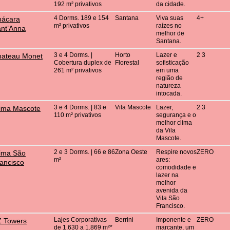
192 m² privativos
da cidade.
4 Dorms. 189 e 154
Santana
Viva suas
4+
hácara
m² privativos
raízes no
nt’Anna
melhor de
Santana.
3 e 4 Dorms. |
Horto
Lazer e
2 3
hateau Monet
Cobertura duplex de
Florestal
sofisticação
261 m² privativos
em uma
região de
natureza
intocada.
3 e 4 Dorms. | 83 e
Vila Mascote
Lazer,
2 3
ima Mascote
110 m² privativos
segurança e o
melhor clima
da Vila
Mascote.
2 e 3 Dorms. | 66 e 86
Zona Oeste
Respire novos
ZERO
ima São
m²
ares:
ancisco
comodidade e
lazer na
melhor
avenida da
Vila São
Francisco.
Lajes Corporativas
Berrini
Imponente e
ZERO
 Towers
de 1.630 a 1.869 m²*
marcante, um