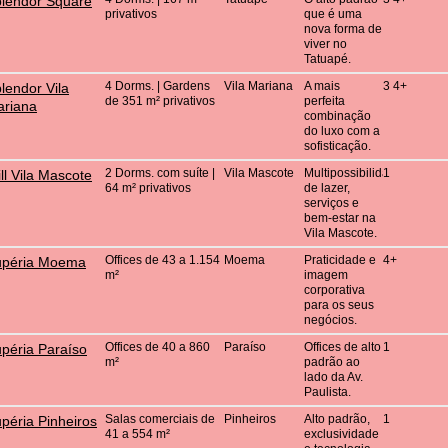
lendor Square
privativos
que é uma
nova forma de
viver no
Tatuapé.
4 Dorms. | Gardens
Vila Mariana
A mais
3 4+
lendor Vila
de 351 m² privativos
perfeita
riana
combinação
do luxo com a
sofisticação.
2 Dorms. com suíte |
Vila Mascote
Multipossibilidades
1
ill Vila Mascote
64 m² privativos
de lazer,
serviços e
bem-estar na
Vila Mascote.
Offices de 43 a 1.154
Moema
Praticidade e
4+
upéria Moema
m²
imagem
corporativa
para os seus
negócios.
Offices de 40 a 860
Paraíso
Offices de alto
1
péria Paraíso
m²
padrão ao
lado da Av.
Paulista.
Salas comerciais de
Pinheiros
Alto padrão,
1
péria Pinheiros
41 a 554 m²
exclusividade