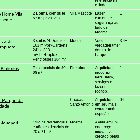
referência na
cidade.
2 Dorms. com suíte |
Vila Mascote
Lazer,
1
 Home Vila
67 m² privativos
conforto e
ascote
segurança ao
lado de
Moema.
3 suítes (4 Dorms.)
Moema
Você
3 4+
 Jardin
163 m²<br>Gardens
verdadeiramente
irapuera
241 e 313
dentro do
m²<br>Duplex
Parque.
Penthouses 304 m²
Residenciais de 30 a
Pinheiros
Arquitetura
1
 Pinheiros
68 m²
moderna,
torre única,
serviços e
lazer no
rooftop.
Chácara
Arquitetura
04
 Parque da
Santo Antônio
em seu mais
dade
extraordinário
espetáculo.
Studios residenciais
Moema
A vida em um
1
 Jauaperi
e não residenciais de
endereço
20 e 21 m²
inigualável,
cercado pelas