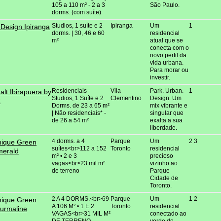
105 a 110 m² - 2 a 3
São Paulo.
dorms. (com suíte)
Studios, 1 suíte e 2
Ipiranga
Um
1
 Design Ipiranga
dorms. | 30, 46 e 60
residencial
m²
atual que se
conecta com o
novo perfil da
vida urbana.
Para morar ou
investir.
Residenciais -
Vila
Park. Urban.
1
alt Ibirapuera by
Studios, 1 Suíte e 2
Clementino
Design. Um
z
Dorms. de 23 a 65 m²
mix vibrante e
| Não residenciais* -
singular que
de 26 a 54 m²
exalta a sua
liberdade.
4 dorms. a 4
Parque
Um
2 3
ique Green
suítes<br>112 a 152
Toronto
residencial
merald
m² • 2 e 3
precioso
vagas<br>23 mil m²
vizinho ao
de terreno
Parque
Cidade de
Toronto.
2 A 4 DORMS.<br>69
Parque
Um
1 2
ique Green
A 106 M² • 1 E 2
Toronto
residencial
urmaline
VAGAS<br>31 MIL M²
conectado ao
DE TERRENO
verde do