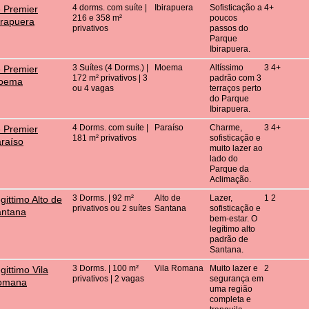
4 dorms. com suíte |
Ibirapuera
Sofisticação a
4+
 Premier
216 e 358 m²
poucos
irapuera
privativos
passos do
Parque
Ibirapuera.
3 Suítes (4 Dorms.) |
Moema
Altíssimo
3 4+
 Premier
172 m² privativos | 3
padrão com 3
oema
ou 4 vagas
terraços perto
do Parque
Ibirapuera.
4 Dorms. com suíte |
Paraíso
Charme,
3 4+
 Premier
181 m² privativos
sofisticação e
raíso
muito lazer ao
lado do
Parque da
Aclimação.
3 Dorms. | 92 m²
Alto de
Lazer,
1 2
gittimo Alto de
privativos ou 2 suítes
Santana
sofisticação e
antana
bem-estar. O
legítimo alto
padrão de
Santana.
3 Dorms. | 100 m²
Vila Romana
Muito lazer e
2
gittimo Vila
privativos | 2 vagas
segurança em
omana
uma região
completa e