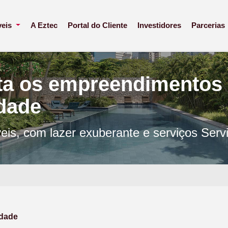
veis
A Eztec
Portal do Cliente
Investidores
Parcerias
ta os empreendimentos
idade
veis, com lazer exuberante e serviços Serv
idade