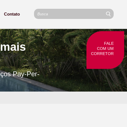
Contato
 mais
FALE
COM UM
CORRETOR
iços Pay-Per-