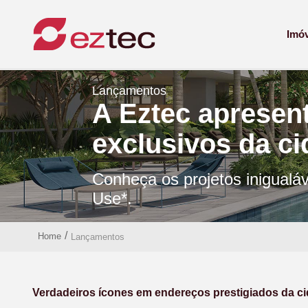
Imó
Lançamentos
A Eztec apresen
exclusivos da c
Conheça os projetos inigualá
Use*.
/
Home
Lançamentos
Verdadeiros ícones em endereços prestigiados da c