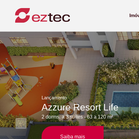
Eztec
Imó
Lançamento
GranResort Reserva S
2 Suítes 68m² | 3 Dorms. 77m² | 3 Dorms. 86
Anterior
Saiba mais