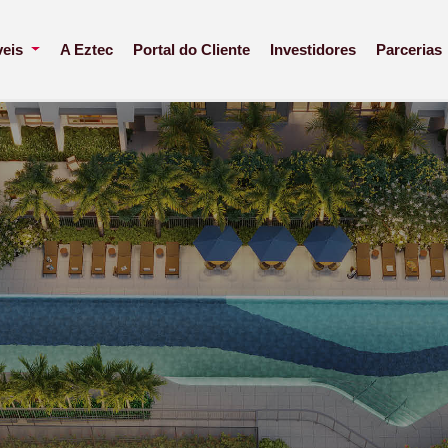
veis
A Eztec
Portal do Cliente
Investidores
Parcerias
ão Caetano
 e 89m²* | 3 Suítes 111m²* | 4 dorms. 134m²*