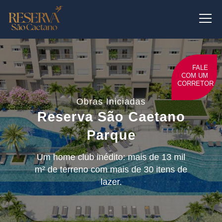
FALE
COM UM
CORRETOR
Obras Iniciadas
Reserva São Caetano
Parque
Um home club inédito: mais de 13 mil
m² de terreno com mais de 30 itens de
lazer.