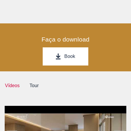
Faça o download
Book
Vídeos
Tour