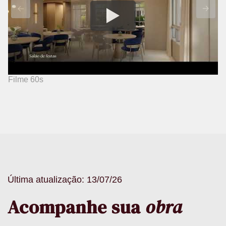
Filme 60s
F
Última atualização: 13/07/26
Acompanhe sua
obra