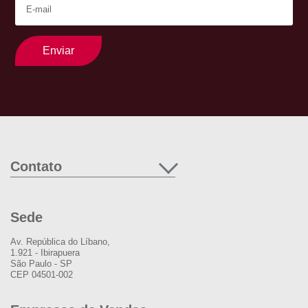
Enviar
Contato
Sede
Av. República do Líbano,
1.921 - Ibirapuera
São Paulo - SP
CEP 04501-002