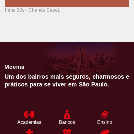
Fime 30s - Chanés Street.
F
Moema
Um dos bairros mais seguros, charmosos e
práticos para se viver em São Paulo.
Academias
Bancos
Ensino