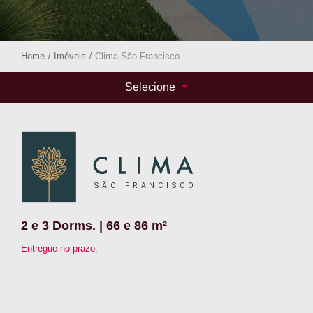
Home
/
Imóveis
/
Clima São Francisco
Selecione
2 e 3 Dorms. | 66 e 86 m²
Entregue no prazo.