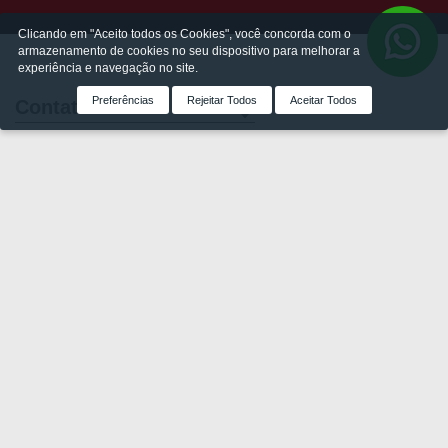
Clicando em "Aceito todos os Cookies", você concorda com o
armazenamento de cookies no seu dispositivo para melhorar a
experiência e navegação no site.
Preferências
Rejeitar Todos
Aceitar Todos
Contato
Sede
Av. República do Líbano,
1.921 - Ibirapuera
São Paulo - SP
CEP 04501-002
Empresas de Vendas
Eztec Vendas / CRECI: 5677-J
(11) 5056-8308
R. Domingos de Morais, 2187
Torre Xangai - Sala 701
Vila Mariana - São Paulo - SP
Eztec Brokers / CRECI: 052066-J