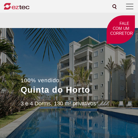
FALE
COM UM
CORRETOR
100% vendido
Quinta do Horto
3 e 4 Dorms. 130 m² privativos