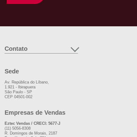
Contato
Sede
Av. República do Líbano,
1.921 - Ibirapuera
São Paulo - SP
CEP 04501-002
Empresas de Vendas
Eztec Vendas / CRECI: 5677-J
(11) 5056-8308
R. Domingos de Morais, 2187