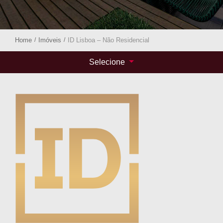
Home
/
Imóveis
/
ID Lisboa – Não Residencial
Selecione