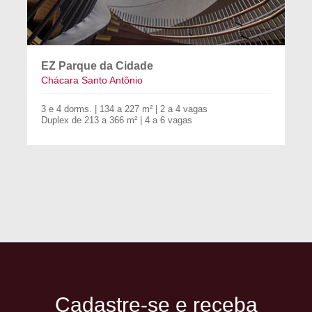
EZ Parque da Cidade
Chácara Santo Antônio
3 e 4 dorms. | 134 a 227 m² | 2 a 4 vagas
Duplex de 213 a 366 m² | 4 a 6 vagas
Cadastre-se e receba