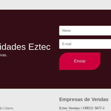
idades Eztec
ivas.
Enviar
Empresas de Vendas
do Líbano,
Eztec Vendas / CRECI: 5677-J