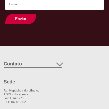
Enviar
Contato
Sede
Av. República do Líbano,
1.921 - Ibirapuera
São Paulo - SP
CEP 04501-002