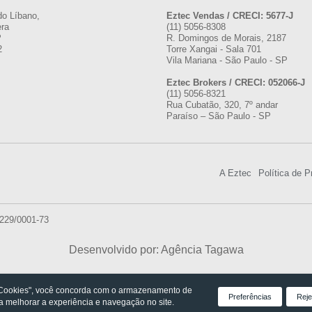
do Líbano,
Eztec Vendas / CRECI: 5677-J
era
(11) 5056-8308
P
R. Domingos de Morais, 2187
2
Torre Xangai - Sala 701
Vila Mariana - São Paulo - SP
Eztec Brokers / CRECI: 052066-J
(11) 5056-8321
Rua Cubatão, 320, 7º andar
Paraíso – São Paulo - SP
A Eztec
Política de P
.229/0001-73
Desenvolvido por: Agência Tagawa
 Cookies", você concorda com o armazenamento de
Preferências
Reje
ra melhorar a experiência e navegação no site.