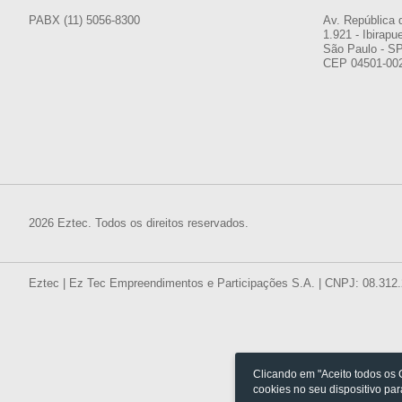
PABX (11) 5056-8300
Av. República 
1.921 - Ibirapu
São Paulo - S
CEP 04501-00
2026 Eztec. Todos os direitos reservados.
Eztec | Ez Tec Empreendimentos e Participações S.A. | CNPJ: 08.312
Clicando em "Aceito todos os
cookies no seu dispositivo pa