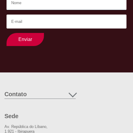
Enviar
Contato
Sede
Av. República do Líbano,
1.921 - Ibirapuera