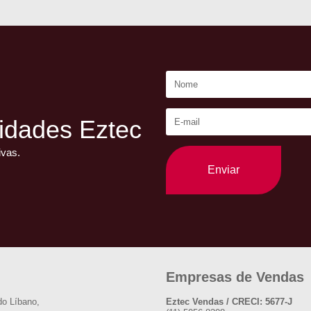
idades Eztec
ivas.
Enviar
Empresas de Vendas
do Líbano,
Eztec Vendas / CRECI: 5677-J