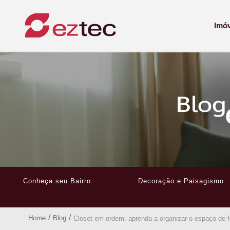
Imó
Conheça seu Bairro
Decoração e Paisagismo
/
/
Home
Blog
Closet em ordem: aprenda a organizar o espaço de f