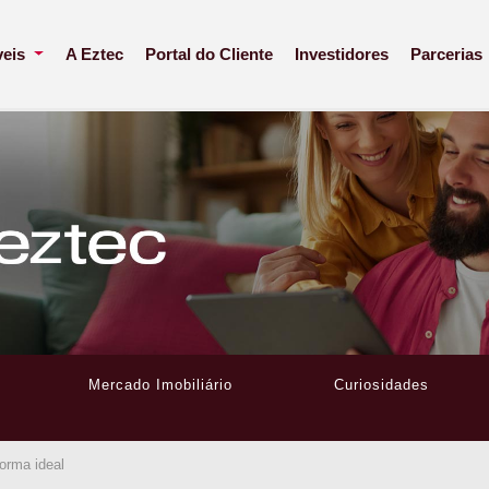
veis
A Eztec
Portal do Cliente
Investidores
Parcerias
Mercado Imobiliário
Curiosidades
orma ideal