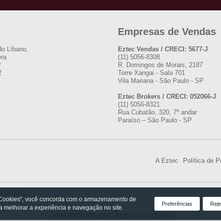
Empresas de Vendas
do Líbano,
Eztec Vendas / CRECI: 5677-J
era
(11) 5056-8308
P
R. Domingos de Morais, 2187
2
Torre Xangai - Sala 701
Vila Mariana - São Paulo - SP
Eztec Brokers / CRECI: 052066-J
(11) 5056-8321
Rua Cubatão, 320, 7º andar
Paraíso – São Paulo - SP
A Eztec
Política de P
.229/0001-73
 Cookies", você concorda com o armazenamento de
Preferências
Reje
ra melhorar a experiência e navegação no site.
Desenvolvido por: Agência Tagawa