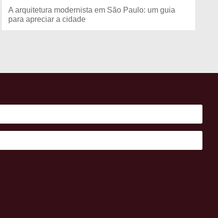
A arquitetura modernista em São Paulo: um guia
para apreciar a cidade