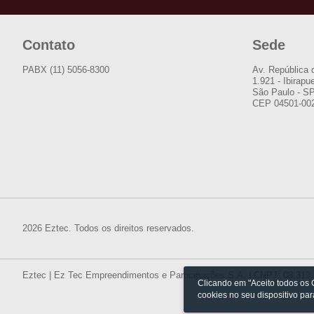
Contato
Sede
PABX (11) 5056-8300
Av. República 
1.921 - Ibirapu
São Paulo - S
CEP 04501-00
2026 Eztec. Todos os direitos reservados.
Eztec | Ez Tec Empreendimentos e Participações S.A. | CNPJ: 08.312
Clicando em "Aceito todos os
cookies no seu dispositivo pa