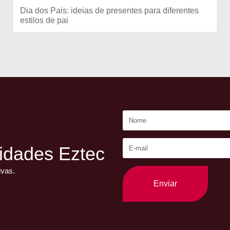
Dia dos Pais: ideias de presentes para diferentes
estilos de pai
idades Eztec
ivas.
Enviar