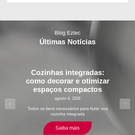
Blog Eztec
Últimas Notícias
Dia dos Pais: ideias de
presentes para diferentes
estilos de pai
julho 28, 2026
Previous
Next
Decoração, receber em casa, cozinha, plantas.
Pense no interesse do seu pai e acerte no
presente do Dia dos Pais.
Saiba mais