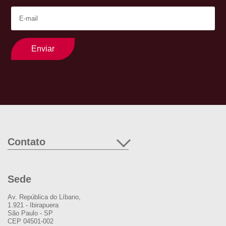
Enviar
Contato
Sede
Av. República do Líbano,
1.921 - Ibirapuera
São Paulo - SP
CEP 04501-002