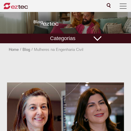
Categorias
Home
/
Blog
/
Mulheres na Engenharia Civil