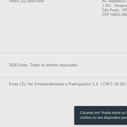
PABX (11) 5056-8300
Av. República 
1.921 - Ibirapu
São Paulo - S
CEP 04501-00
2026 Eztec. Todos os direitos reservados.
Eztec | Ez Tec Empreendimentos e Participações S.A. | CNPJ: 08.312
Clicando em "Aceito todos os
cookies no seu dispositivo pa