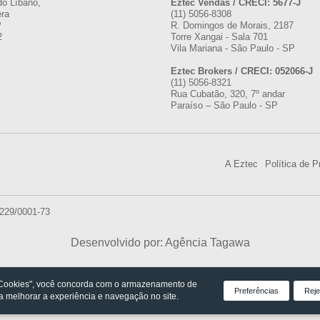
do Líbano,
Eztec Vendas / CRECI: 5677-J
era
(11) 5056-8308
P
R. Domingos de Morais, 2187
2
Torre Xangai - Sala 701
Vila Mariana - São Paulo - SP
Eztec Brokers / CRECI: 052066-J
(11) 5056-8321
Rua Cubatão, 320, 7º andar
Paraíso – São Paulo - SP
A Eztec
Política de P
.229/0001-73
Desenvolvido por: Agência Tagawa
 Cookies", você concorda com o armazenamento de
Preferências
Reje
ra melhorar a experiência e navegação no site.