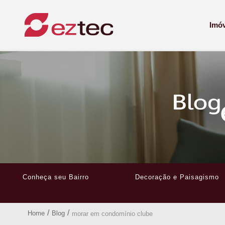
Imó
Conheça seu Bairro
Decoração e Paisagismo
/
/
Home
Blog
morar em condomínio clube