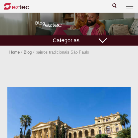
Categorias
Home
/
Blog
/
bairros tradicionais São Paulo