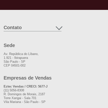
Contato
Sede
Av. República do Líbano,
1.921 - Ibirapuera
São Paulo - SP
CEP 04501-002
Empresas de Vendas
Eztec Vendas / CRECI: 5677-J
(11) 5056-8308
R. Domingos de Morais, 2187
Torre Xangai - Sala 701
Vila Mariana - São Paulo - SP