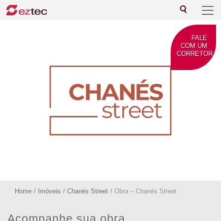
FALE
COM UM
CORRETOR
Home
/
Imóveis
/
Chanés Street
/
Obra – Chanés Street
Acompanhe sua obra