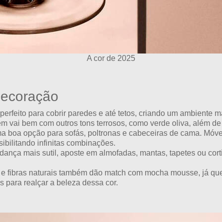
A cor de 2025
ecoração
 perfeito para cobrir paredes e até tetos, criando um ambient
vai bem com outros tons terrosos, como verde oliva, além de r
oa opção para sofás, poltronas e cabeceiras de cama. Móvei
bilitando infinitas combinações.
ança mais sutil, aposte em almofadas, mantas, tapetes ou co
 e fibras naturais também dão match com mocha mousse, já qu
s para realçar a beleza dessa cor.