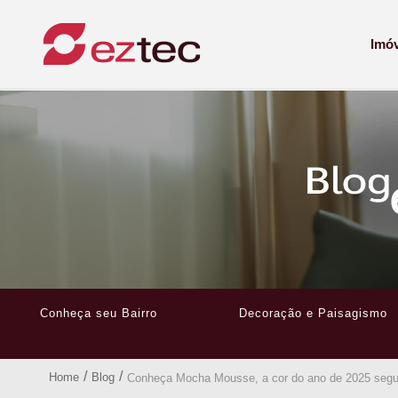
Imó
Conheça seu Bairro
Decoração e Paisagismo
/
/
Home
Blog
Conheça Mocha Mousse, a cor do ano de 2025 seg