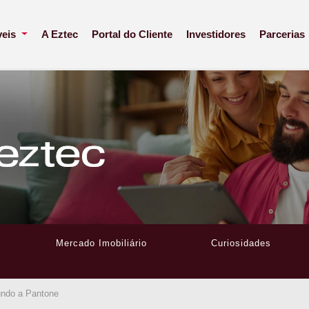
veis
A Eztec
Portal do Cliente
Investidores
Parcerias
Mercado Imobiliário
Curiosidades
undo a Pantone