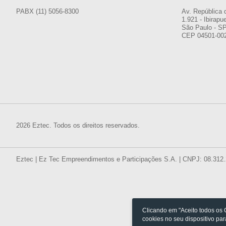
PABX (11) 5056-8300
Av. República 
1.921 - Ibirapu
São Paulo - S
CEP 04501-00
2026 Eztec. Todos os direitos reservados.
Eztec | Ez Tec Empreendimentos e Participações S.A. | CNPJ: 08.312
Clicando em "Aceito todos os
cookies no seu dispositivo pa