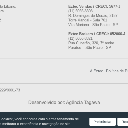
do Líbano,
Eztec Vendas / CRECI: 5677-J
era
(11) 5056-8308
P
R. Domingos de Morais, 2187
2
Torre Xangai - Sala 701
Vila Mariana - São Paulo - SP
Eztec Brokers / CRECI: 052066-J
(11) 5056-8321
Rua Cubatão, 320, 7º andar
Paraíso – São Paulo - SP
A Eztec
Política de P
.229/0001-73
Desenvolvido por: Agência Tagawa
 Cookies", você concorda com o armazenamento de
Preferências
Reje
ra melhorar a experiência e navegação no site.