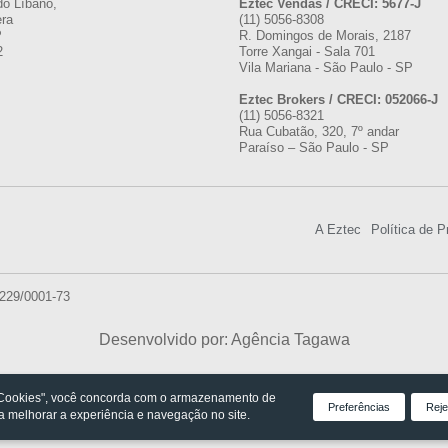
do Líbano,
Eztec Vendas / CRECI: 5677-J
era
(11) 5056-8308
P
R. Domingos de Morais, 2187
2
Torre Xangai - Sala 701
Vila Mariana - São Paulo - SP
Eztec Brokers / CRECI: 052066-J
(11) 5056-8321
Rua Cubatão, 320, 7º andar
Paraíso – São Paulo - SP
A Eztec
Política de P
.229/0001-73
Desenvolvido por: Agência Tagawa
 Cookies", você concorda com o armazenamento de
Preferências
Reje
ra melhorar a experiência e navegação no site.