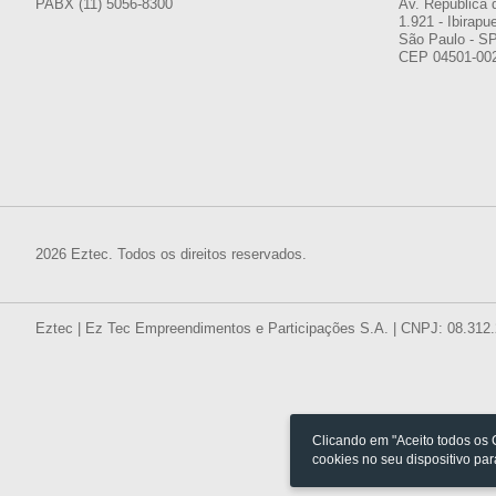
PABX (11) 5056-8300
Av. República 
1.921 - Ibirapu
São Paulo - S
CEP 04501-00
2026 Eztec. Todos os direitos reservados.
Eztec | Ez Tec Empreendimentos e Participações S.A. | CNPJ: 08.312
Clicando em "Aceito todos os
cookies no seu dispositivo pa