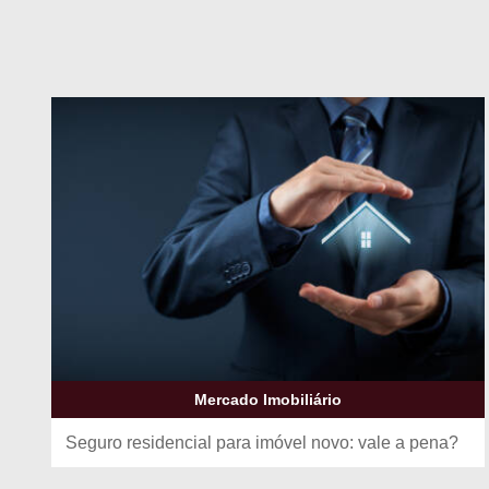
Mercado Imobiliário
Seguro residencial para imóvel novo: vale a pena?