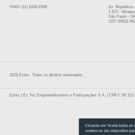
PABX (11) 5056-8300
Av. República 
1.921 - Ibirapu
São Paulo - S
CEP 04501-00
2026 Eztec. Todos os direitos reservados.
Eztec | Ez Tec Empreendimentos e Participações S.A. | CNPJ: 08.312
Clicando em "Aceito todos os
cookies no seu dispositivo pa