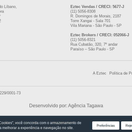
do Líbano,
Eztec Vendas / CRECI: 5677-J
era
(11) 5056-8308
P
R. Domingos de Morais, 2187
2
Torre Xangai - Sala 701
Vila Mariana - São Paulo - SP
Eztec Brokers / CRECI: 052066-J
(11) 5056-8321
Rua Cubatão, 320, 7º andar
Paraíso – São Paulo - SP
A Eztec
Política de P
.229/0001-73
Desenvolvido por: Agência Tagawa
 Cookies", você concorda com o armazenamento de
Preferências
Reje
ra melhorar a experiência e navegação no site.