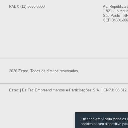
PABX (11) 5056-8300
Av. República 
1.921 - Ibirapu
São Paulo - S
CEP 04501-00
2026 Eztec. Todos os direitos reservados.
Eztec | Ez Tec Empreendimentos e Participações S.A. | CNPJ: 08.312
Clicando em "Aceito todos os
cookies no seu dispositivo pa