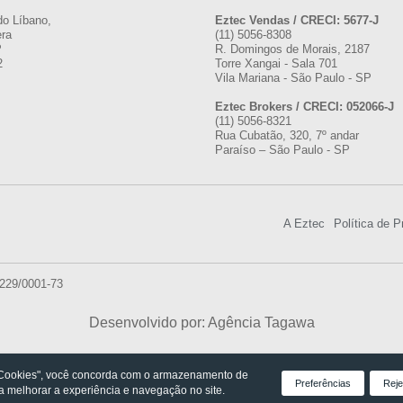
do Líbano,
Eztec Vendas / CRECI: 5677-J
era
(11) 5056-8308
P
R. Domingos de Morais, 2187
2
Torre Xangai - Sala 701
Vila Mariana - São Paulo - SP
Eztec Brokers / CRECI: 052066-J
(11) 5056-8321
Rua Cubatão, 320, 7º andar
Paraíso – São Paulo - SP
A Eztec
Política de P
.229/0001-73
Desenvolvido por: Agência Tagawa
 Cookies", você concorda com o armazenamento de
Preferências
Reje
ra melhorar a experiência e navegação no site.