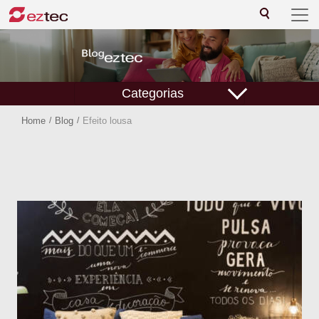
Categorias
Home
/
Blog
/
Efeito lousa