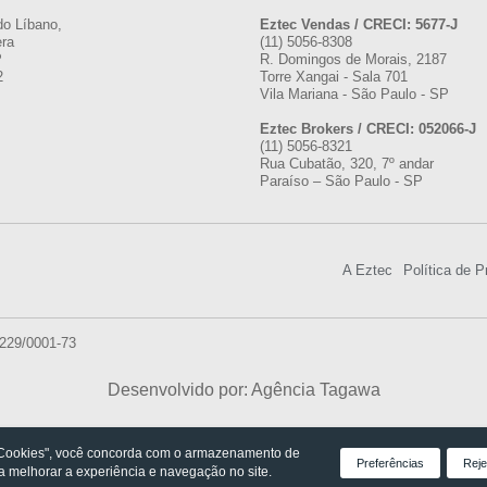
do Líbano,
Eztec Vendas / CRECI: 5677-J
era
(11) 5056-8308
P
R. Domingos de Morais, 2187
2
Torre Xangai - Sala 701
Vila Mariana - São Paulo - SP
Eztec Brokers / CRECI: 052066-J
(11) 5056-8321
Rua Cubatão, 320, 7º andar
Paraíso – São Paulo - SP
A Eztec
Política de P
.229/0001-73
Desenvolvido por: Agência Tagawa
 Cookies", você concorda com o armazenamento de
Preferências
Reje
ra melhorar a experiência e navegação no site.