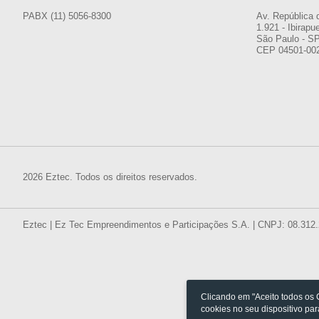
PABX (11) 5056-8300
Av. República 
1.921 - Ibirapu
São Paulo - S
CEP 04501-00
2026 Eztec. Todos os direitos reservados.
Eztec | Ez Tec Empreendimentos e Participações S.A. | CNPJ: 08.312
Clicando em "Aceito todos os
cookies no seu dispositivo pa