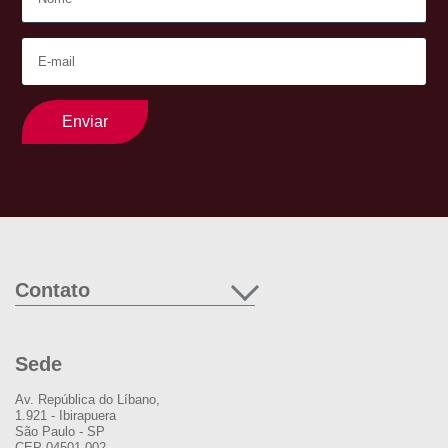
Enviar
Contato
Sede
Av. República do Líbano,
1.921 - Ibirapuera
São Paulo - SP
CEP 04501-002