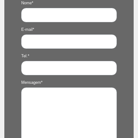
Nome*
E-mail*
Tel.*
Mensagem*