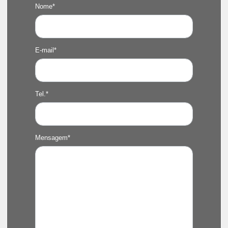
Nome*
E-mail*
Tel.*
Mensagem*