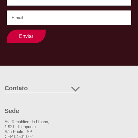
Enviar
Contato
Sede
Av. República do Líbano,
1.921 - Ibirapuera
São Paulo - SP
CEP 04501-002