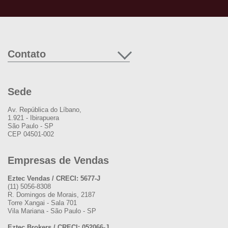
Contato
Sede
Av. República do Líbano,
1.921 - Ibirapuera
São Paulo - SP
CEP 04501-002
Empresas de Vendas
Eztec Vendas / CRECI: 5677-J
(11) 5056-8308
R. Domingos de Morais, 2187
Torre Xangai - Sala 701
Vila Mariana - São Paulo - SP
Eztec Brokers / CRECI: 052066-J