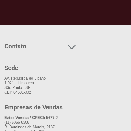
Contato
Sede
Av. República do Líbano,
1.921 - Ibirapuera
São Paulo - SP
CEP 04501-002
Empresas de Vendas
Eztec Vendas / CRECI: 5677-J
(11) 5056-8308
R. Domingos de Morais, 2187