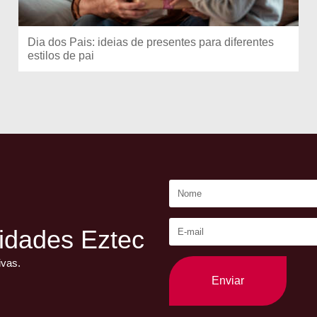
Dia dos Pais: ideias de presentes para diferentes
estilos de pai
idades Eztec
ivas.
Enviar