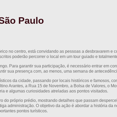
 São Paulo
órico no centro, está convidando as pessoas a desbravarem e 
scritos poderão percorrer o local em um tour guiado e totalmente
go. Para garantir sua participação, é necessário entrar em con
garantir sua presença com, ao menos, uma semana de antecedênci
ísticos da cidade, passando por locais históricos e famosos, 
o Altino Arantes, a Rua 15 de Novembro, a Bolsa de Valores, o M
ia e algumas curiosidades atreladas aos pontos visitados.
tro do próprio prédio, mostrando detalhes que passam desperceb
iga administração. O objetivo da ação é abordar a história da nos
rtantes pontos turísticos.