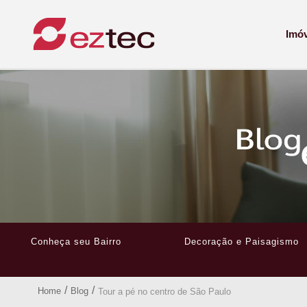
Imó
Conheça seu Bairro
Decoração e Paisagismo
/
/
Home
Blog
Tour a pé no centro de São Paulo