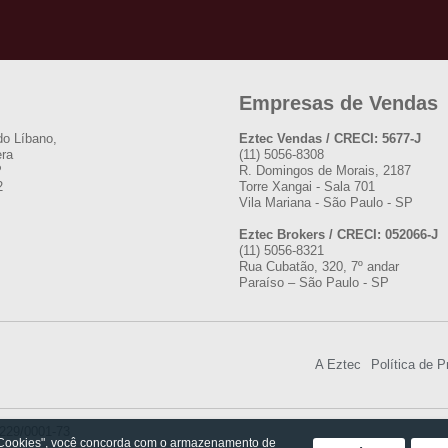
Empresas de Vendas
do Líbano,
Eztec Vendas / CRECI: 5677-J
era
(11) 5056-8308
P
R. Domingos de Morais, 2187
2
Torre Xangai - Sala 701
Vila Mariana - São Paulo - SP
Eztec Brokers / CRECI: 052066-J
(11) 5056-8321
Rua Cubatão, 320, 7º andar
Paraíso – São Paulo - SP
A Eztec
Política de P
.229/0001-73
 Cookies", você concorda com o armazenamento de