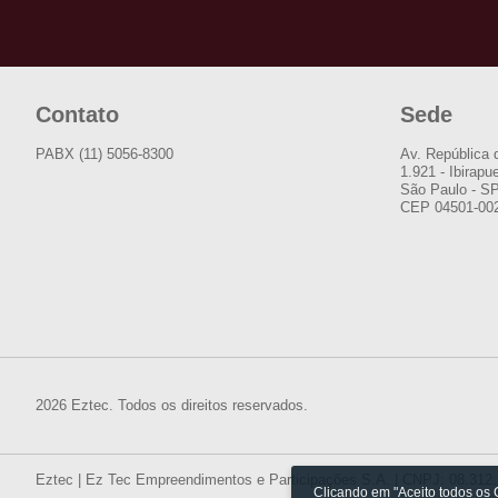
Contato
Sede
PABX (11) 5056-8300
Av. República 
1.921 - Ibirapu
São Paulo - S
CEP 04501-00
2026 Eztec. Todos os direitos reservados.
Eztec | Ez Tec Empreendimentos e Participações S.A. | CNPJ: 08.312
Clicando em "Aceito todos os