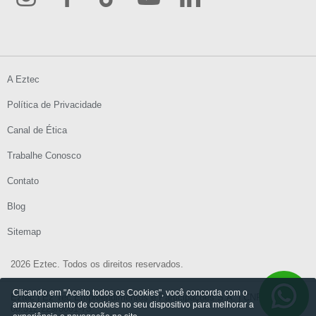
A Eztec
Política de Privacidade
Canal de Ética
Trabalhe Conosco
Contato
Blog
Sitemap
2026 Eztec. Todos os direitos reservados.
Clicando em "Aceito todos os Cookies", você concorda com o
Eztec | Ez Tec Empreendimentos e Participações S.A. | CNPJ:
armazenamento de cookies no seu dispositivo para melhorar a
08.312.229/0001-73