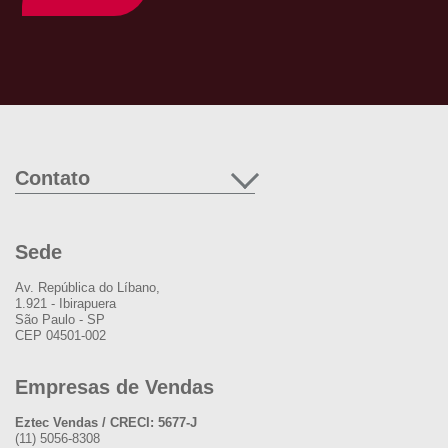
Contato
Sede
Av. República do Líbano,
1.921 - Ibirapuera
São Paulo - SP
CEP 04501-002
Empresas de Vendas
Eztec Vendas / CRECI: 5677-J
(11) 5056-8308