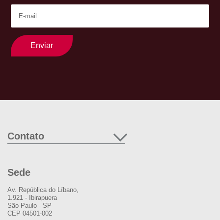
Enviar
Contato
Sede
Av. República do Líbano,
1.921 - Ibirapuera
São Paulo - SP
CEP 04501-002