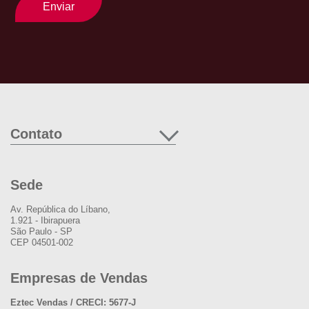
Enviar
Contato
Sede
Av. República do Líbano,
1.921 - Ibirapuera
São Paulo - SP
CEP 04501-002
Empresas de Vendas
Eztec Vendas / CRECI: 5677-J