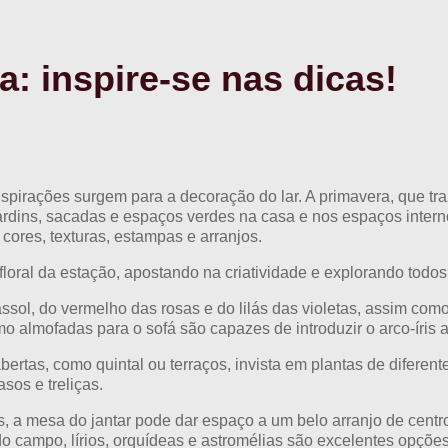
: inspire-se nas dicas!
spirações surgem para a decoração do lar. A primavera, que tr
jardins, sacadas e espaços verdes na casa e nos espaços inte
cores, texturas, estampas e arranjos.
loral da estação, apostando na criatividade e explorando todos 
sol, do vermelho das rosas e do lilás das violetas, assim como
 almofadas para o sofá são capazes de introduzir o arco-íris a
ertas, como quintal ou terraços, invista em plantas de difere
sos e treliças.
s, a mesa do jantar pode dar espaço a um belo arranjo de centro
do campo, lírios, orquídeas e astromélias são excelentes opçõ