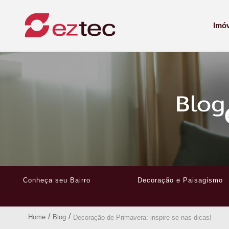
Imó
Conheça seu Bairro
Decoração e Paisagismo
/
/
Home
Blog
Decoração de Primavera: inspire-se nas dicas!