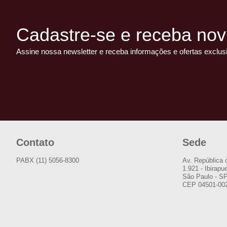
Cadastre-se e receba nov
Assine nossa newsletter e receba informações e ofertas exclus
Contato
Sede
PABX (11) 5056-8300
Av. República 
1.921 - Ibirapu
São Paulo - S
CEP 04501-00