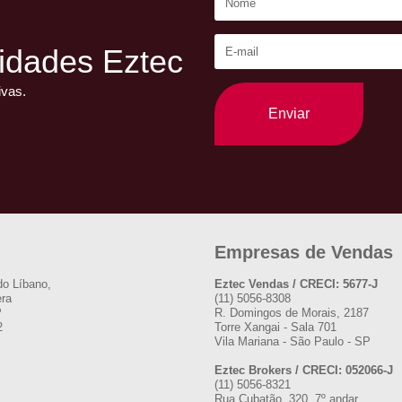
idades Eztec
ivas.
Enviar
Empresas de Vendas
do Líbano,
Eztec Vendas / CRECI: 5677-J
era
(11) 5056-8308
P
R. Domingos de Morais, 2187
2
Torre Xangai - Sala 701
Vila Mariana - São Paulo - SP
Eztec Brokers / CRECI: 052066-J
(11) 5056-8321
Rua Cubatão, 320, 7º andar