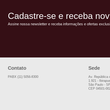
Cadastre-se e receba nov
Assine nossa newsletter e receba informações e ofertas exclus
Contato
Sede
PABX (11) 5056-8300
Av. República 
1.921 - Ibirapu
São Paulo - S
CEP 04501-00