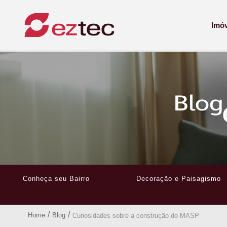
Imó
Conheça seu Bairro
Decoração e Paisagismo
/
/
Home
Blog
Curiosidades sobre a construção do MASP