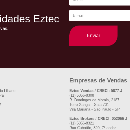
idades Eztec
ivas.
Enviar
Empresas de Vendas
do Líbano,
Eztec Vendas / CRECI: 5677-J
era
(11) 5056-8308
P
R. Domingos de Morais, 2187
2
Torre Xangai - Sala 701
Vila Mariana - São Paulo - SP
Eztec Brokers / CRECI: 052066-J
(11) 5056-8321
Rua Cubatão, 320, 7º andar