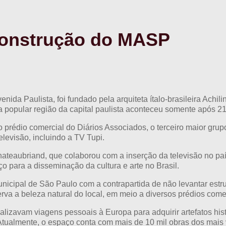
construção do MASP
ida Paulista, foi fundado pela arquiteta ítalo-brasileira Ach
na popular região da capital paulista aconteceu somente após 
 prédio comercial do Diários Associados, o terceiro maior grup
elevisão, incluindo a TV Tupi.
Chateaubriand, que colaborou com a inserção da televisão no pa
aço para a disseminação da cultura e arte no Brasil.
 Municipal de São Paulo com a contrapartida de não levantar e
rva a beleza natural do local, em meio a diversos prédios come
realizavam viagens pessoais à Europa para adquirir artefatos hi
. Atualmente, o espaço conta com mais de 10 mil obras dos mais 