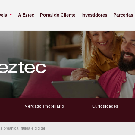
veis
A Eztec
Portal do Cliente
Investidores
Parcerias
Mercado Imobiliário
Curiosidades
 orgânica, fluida e digital