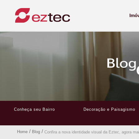
Imó
Conheça seu Bairro
Decoração e Paisagismo
/
/
Home
Blog
Confira a nova identidade visual da Eztec, agora mais