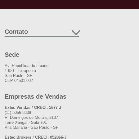
Contato
Sede
Av. República do Líbano,
1.921 - Ibirapuera
São Paulo - SP
CEP 04501-002
Empresas de Vendas
Eztec Vendas / CRECI: 5677-J
(11) 5056-8308
R. Domingos de Morais, 2187
Torre Xangai - Sala 701
Vila Mariana - São Paulo - SP
Eztec Brokers / CRECI: 052066-J