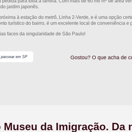
 pedida para toda a família. Com mais de 60 mil m
de área ver
do jardim japonês.
próxima à estação do metrô, Linha 2-Verde, e é uma opção certei
nto turístico do bairro, é um excelente local de conveniência e 
ias faces da singularidade de São Paulo!
a passear em SP
Gostou? O que acha de c
 Museu da Imigração. Da