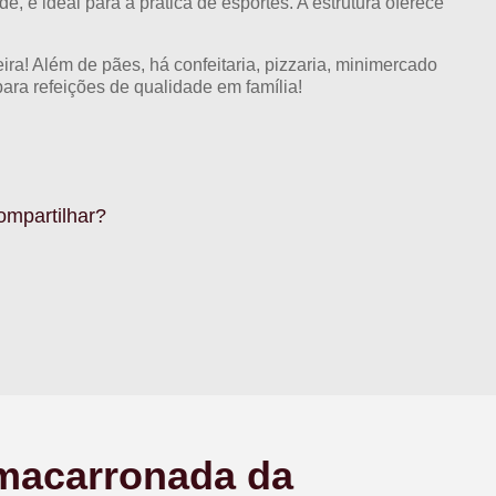
de, é ideal para a prática de esportes. A estrutura oferece
ra! Além de pães, há confeitaria, pizzaria, minimercado
para refeições de qualidade em família!
ompartilhar?
 macarronada da