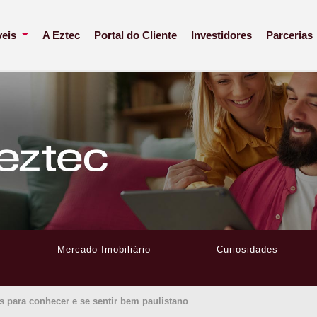
veis
A Eztec
Portal do Cliente
Investidores
Parcerias
Mercado Imobiliário
Curiosidades
s para conhecer e se sentir bem paulistano