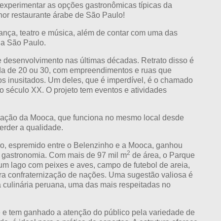
e experimentar as opções gastronômicas típicas da
lhor restaurante árabe de São Paulo!
ança, teatro e música, além de contar com uma das
da São Paulo.
desenvolvimento nas últimas décadas. Retrato disso é
écada de 20 ou 30, com empreendimentos e ruas que
s inusitados. Um deles, que é imperdível, é o chamado
do século XX. O projeto tem eventos e atividades
 coração da Mooca, que funciona no mesmo local desde
erder a qualidade.
ro, espremido entre o Belenzinho e a Mooca, ganhou
2
te gastronomia. Com mais de 97 mil m
de área, o Parque
 um lago com peixes e aves, campo de futebol de areia,
ira confraternização de nações. Uma sugestão valiosa é
 culinária peruana, uma das mais respeitadas no
e e tem ganhado a atenção do público pela variedade de