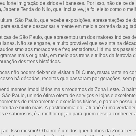
eu forte imigração de sírios e libaneses. Por isso, não deixe d
Jaber e Tenda do Nilo, que, inclusive, já foi eleito como o me
Cultural São Paulo, que recebe exposições, apresentações de d
 para estudar e descansar a mente em meio à correria da agita
icas de São Paulo, que apresentou um dos maiores índices de 
as italianas. Não se engane, é muito provável que se sinta na d
 saudosismo aos moradores e frequentadores. Há muitos passeio
ramas mais originais, em meio aos trens e trilhos da ferrovia 
tauração dos trens históricos.
r doces não podem deixar de visitar a Di Cunto, restaurante no
ucesso há décadas, receitas que passaram por gerações, sem p
eendimentos imobiliários mais modernos da Zona Leste. O bair
 São Paulo, unindo ótima oferta de serviços e lojas e excelen
momentos de relaxamento e exercícios físicos, o parque possui
e corrida e muito mais. A gastronomia do Tatuapé é uma verdade
os e saborosos; é a melhor opção para quem deseja conhecer a
ação. Isso mesmo! O bairro é um dos queridinhos da Zona Lest
2