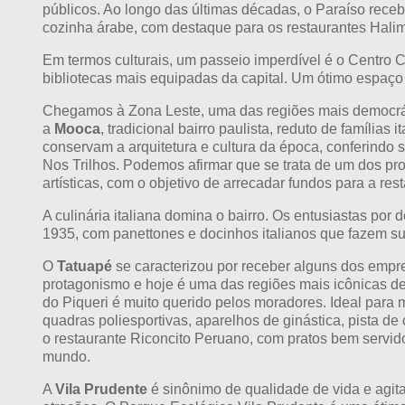
públicos. Ao longo das últimas décadas, o Paraíso receb
cozinha árabe, com destaque para os restaurantes Halim, 
Em termos culturais, um passeio imperdível é o Centro 
bibliotecas mais equipadas da capital. Um ótimo espaço
Chegamos à Zona Leste, uma das regiões mais democrát
a
Mooca
, tradicional bairro paulista, reduto de famíli
conservam a arquitetura e cultura da época, conferindo
Nos Trilhos. Podemos afirmar que se trata de um dos prog
artísticas, com o objetivo de arrecadar fundos para a res
A culinária italiana domina o bairro. Os entusiastas po
1935, com panettones e docinhos italianos que fazem s
O
Tatuapé
se caracterizou por receber alguns dos empr
protagonismo e hoje é uma das regiões mais icônicas de
do Piqueri é muito querido pelos moradores. Ideal para 
quadras poliesportivas, aparelhos de ginástica, pista d
o restaurante Riconcito Peruano, com pratos bem servid
mundo.
A
Vila Prudente
é sinônimo de qualidade de vida e agit